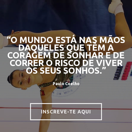
“O MUNDO ESTÁ NAS MÃOS
DAQUELES QUE TÊM A
CORAGEM DE SONHAR E DE
CORRER O RISCO DE VIVER
OS SEUS SONHOS.”
Paulo Coelho
INSCREVE-TE AQUI