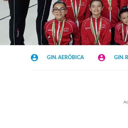
GIN. AERÓBICA
GIN. 
Ac