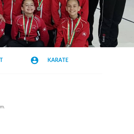
T
KARATE
ym.