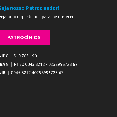
Seja nosso Patrocinador!
Veja aqui o que temos para lhe oferecer.
PATROCÍNIOS
NIPC
| 510 765 190
IBAN
| PT50 0045 3212 40258996723 67
NIB
| 0045 3212 40258996723 67