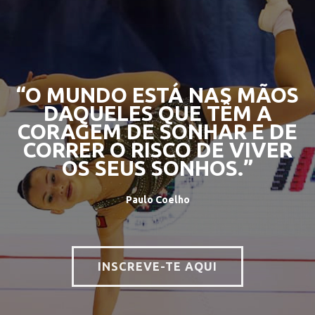
“O MUNDO ESTÁ NAS MÃOS
DAQUELES QUE TÊM A
CORAGEM DE SONHAR E DE
CORRER O RISCO DE VIVER
OS SEUS SONHOS.”
Paulo Coelho
INSCREVE-TE AQUI