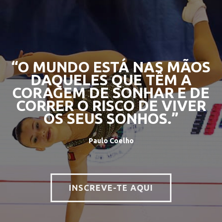
“O MUNDO ESTÁ NAS MÃOS
DAQUELES QUE TÊM A
CORAGEM DE SONHAR E DE
CORRER O RISCO DE VIVER
OS SEUS SONHOS.”
Paulo Coelho
INSCREVE-TE AQUI