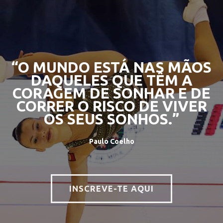
“O MUNDO ESTÁ NAS MÃOS
DAQUELES QUE TÊM A
CORAGEM DE SONHAR E DE
CORRER O RISCO DE VIVER
OS SEUS SONHOS.”
Paulo Coelho
INSCREVE-TE AQUI