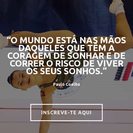
“O MUNDO ESTÁ NAS MÃOS
DAQUELES QUE TÊM A
CORAGEM DE SONHAR E DE
CORRER O RISCO DE VIVER
OS SEUS SONHOS.”
Paulo Coelho
INSCREVE-TE AQUI