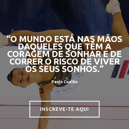
“O MUNDO ESTÁ NAS MÃOS
DAQUELES QUE TÊM A
CORAGEM DE SONHAR E DE
CORRER O RISCO DE VIVER
OS SEUS SONHOS.”
Paulo Coelho
INSCREVE-TE AQUI