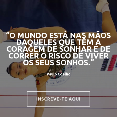
“O MUNDO ESTÁ NAS MÃOS
DAQUELES QUE TÊM A
CORAGEM DE SONHAR E DE
CORRER O RISCO DE VIVER
OS SEUS SONHOS.”
Paulo Coelho
INSCREVE-TE AQUI