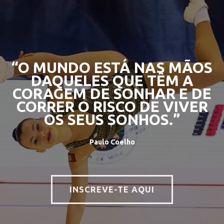
“O MUNDO ESTÁ NAS MÃOS
DAQUELES QUE TÊM A
CORAGEM DE SONHAR E DE
CORRER O RISCO DE VIVER
OS SEUS SONHOS.”
Paulo Coelho
INSCREVE-TE AQUI