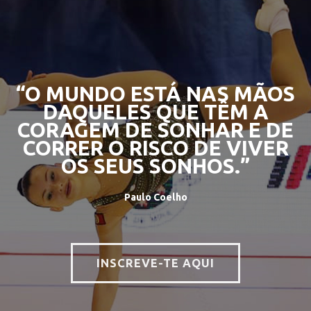
“O MUNDO ESTÁ NAS MÃOS
DAQUELES QUE TÊM A
CORAGEM DE SONHAR E DE
CORRER O RISCO DE VIVER
OS SEUS SONHOS.”
Paulo Coelho
INSCREVE-TE AQUI