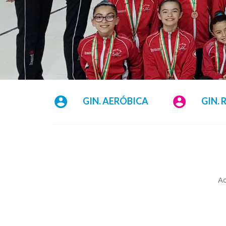
GIN. AERÓBICA
GIN. 
Ac