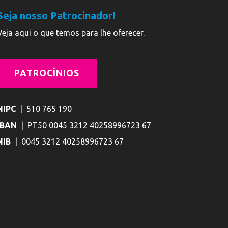
Seja nosso Patrocinador!
Veja aqui o que temos para lhe oferecer.
PATROCÍNIOS
NIPC
| 510 765 190
IBAN
| PT50 0045 3212 40258996723 67
NIB
| 0045 3212 40258996723 67