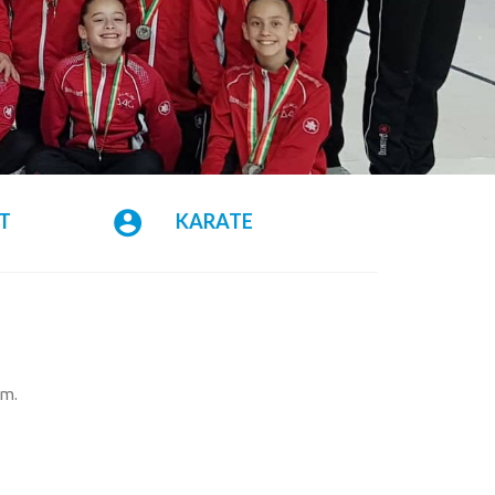
T
KARATE
ym.