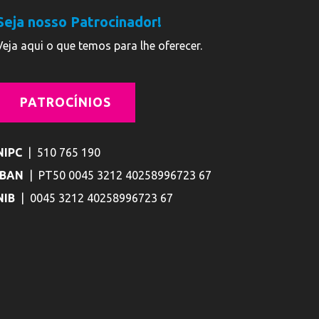
Seja nosso Patrocinador!
Veja aqui o que temos para lhe oferecer.
PATROCÍNIOS
NIPC
| 510 765 190
IBAN
| PT50 0045 3212 40258996723 67
NIB
| 0045 3212 40258996723 67