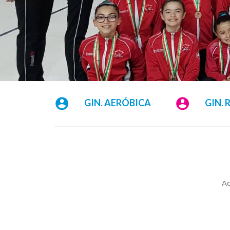
GIN. AERÓBICA
GIN. 
Ac