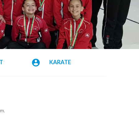
T
KARATE
ym.