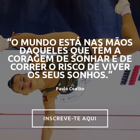
“O MUNDO ESTÁ NAS MÃOS
DAQUELES QUE TÊM A
CORAGEM DE SONHAR E DE
CORRER O RISCO DE VIVER
OS SEUS SONHOS.”
Paulo Coelho
INSCREVE-TE AQUI