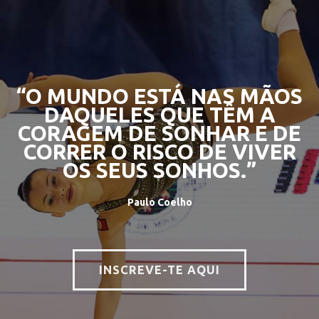
“O MUNDO ESTÁ NAS MÃOS
DAQUELES QUE TÊM A
CORAGEM DE SONHAR E DE
CORRER O RISCO DE VIVER
OS SEUS SONHOS.”
Paulo Coelho
INSCREVE-TE AQUI