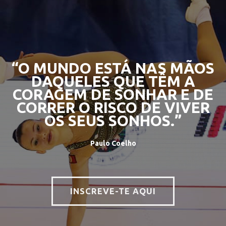
“O MUNDO ESTÁ NAS MÃOS
DAQUELES QUE TÊM A
CORAGEM DE SONHAR E DE
CORRER O RISCO DE VIVER
OS SEUS SONHOS.”
Paulo Coelho
INSCREVE-TE AQUI