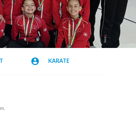
T
KARATE
ym.