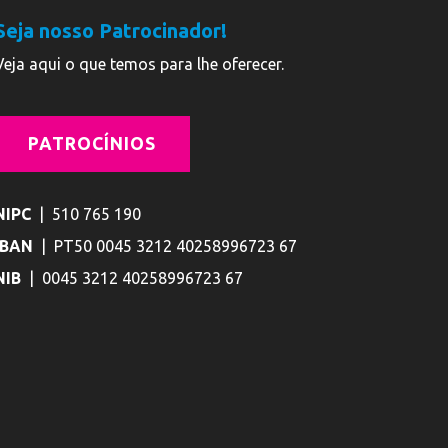
Seja nosso Patrocinador!
Veja aqui o que temos para lhe oferecer.
PATROCÍNIOS
NIPC
| 510 765 190
IBAN
| PT50 0045 3212 40258996723 67
NIB
| 0045 3212 40258996723 67