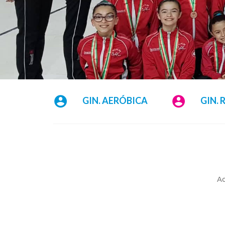
GIN. AERÓBICA
GIN. 
Ac