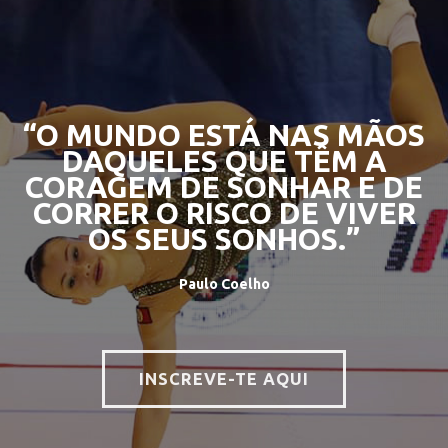
“O MUNDO ESTÁ NAS MÃOS
DAQUELES QUE TÊM A
CORAGEM DE SONHAR E DE
CORRER O RISCO DE VIVER
OS SEUS SONHOS.”
Paulo Coelho
INSCREVE-TE AQUI