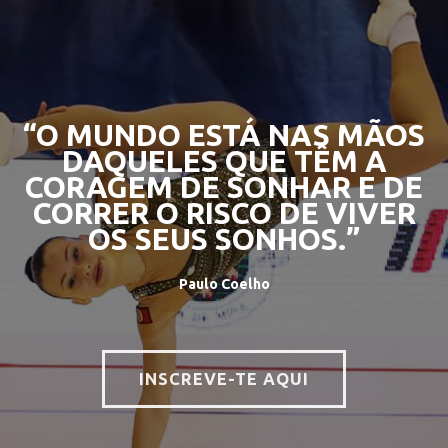
“O MUNDO ESTÁ NAS MÃOS
DAQUELES QUE TÊM A
CORAGEM DE SONHAR E DE
CORRER O RISCO DE VIVER
OS SEUS SONHOS.”
Paulo Coelho
INSCREVE-TE AQUI