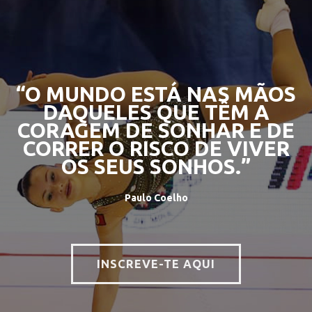
“O MUNDO ESTÁ NAS MÃOS
DAQUELES QUE TÊM A
CORAGEM DE SONHAR E DE
CORRER O RISCO DE VIVER
OS SEUS SONHOS.”
Paulo Coelho
INSCREVE-TE AQUI