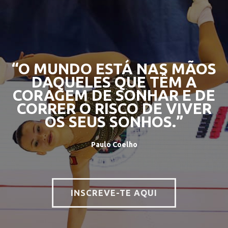
“O MUNDO ESTÁ NAS MÃOS
DAQUELES QUE TÊM A
CORAGEM DE SONHAR E DE
CORRER O RISCO DE VIVER
OS SEUS SONHOS.”
Paulo Coelho
INSCREVE-TE AQUI